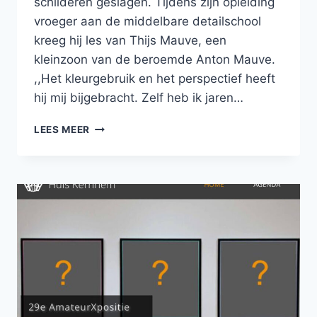
schilderen geslagen. Tijdens zijn opleiding
vroeger aan de middelbare detailschool
kreeg hij les van Thijs Mauve, een
kleinzoon van de beroemde Anton Mauve.
,,Het kleurgebruik en het perspectief heeft
hij mij bijgebracht. Zelf heb ik jaren…
OP
LEES MEER
‘Z’N
OUDE
DAG’
IS
DICK
DE
GROOT
WEER
GAAN
SCHILDEREN